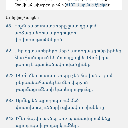
մեղմի անախորժությունը (
#100 Մարման էֆեկտ
)։
#30. Ի՞նչ սխալներ ենք թույլ տալիս
պրոդուկտի վերլուծական տվյալների հետ
Առնչվող հարցեր
աշխատելիս։
#
8
.
Ինչո՞ւ են օգտատերերը շատ զգայուն
արձագանքում պրոդուկտի
Թիմի կազմավորում
փոփոխություններին։
#41. Ի՞նչ անել երբ մեր գործընկերների
#
9
.
Մեր օգտատերերը մեր հաղորդակցումը իրենց
համառությունը վնասում է աշխատանքին։
հետ համարում են մոլուցքային։ Ինչո՞վ դա
կարող է պայմանավորված լինել։
Թիմի կազմավորում
#
22
.
Ինչո՞ւ մեր օգտատերերը չեն հավանել կամ
#43. Ի՞նչ հաշվի առնել, երբ պլանավորում ենք
թերագնահատել են մեր վերջին
պրոդուկտի թողարկումներ։
թարմացումների կարևորությունը։
Թիմի կազմավորում
#
37
.
Որո՞նք են պրոդուկտում մեծ
փոփոխությունների գլխավոր ռիսկերը:
#45. Ի՞նչ անել, եթե մեր թիմի որոշ անդամներ
չեն արտահայտում իրենց կարծիքը։
#
43
.
Ի՞նչ հաշվի առնել, երբ պլանավորում ենք
պրոդուկտի թողարկումներ։