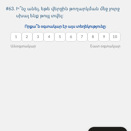
Թիմի կազմավորում
#
63
.
Ի՞նչ անել, եթե վերջին թողարկման մեջ լուրջ
#50. Ինչպե՞ս աշխատել ոչ կոմպետենտ
սխալ ենք թույլ տվել։
գործընկերոջ կամ ղեկավարի հետ:
Որքա՞ն օգտակար էր այս տեղեկությունը:
Թիմի կազմավորում
1
2
3
4
5
6
7
8
9
10
#59. Ի՞նչ պետք է հաշվի առնել ընկերության
Անօգտակար
Շատ օգտակար
տեքստերում/պրոդուկտում քաղաքական,
սոցիալական կամ տնտեսական
իրադարձություններ մեկնաբանելիս։
Թիմի կազմավորում
#61. Ի՞նչ անել երբ մեր թիմը չափազանց շատ
ժամանակ է ծախսում անտեղի/աննշան
մանրամասներ քննարկելու վրա։