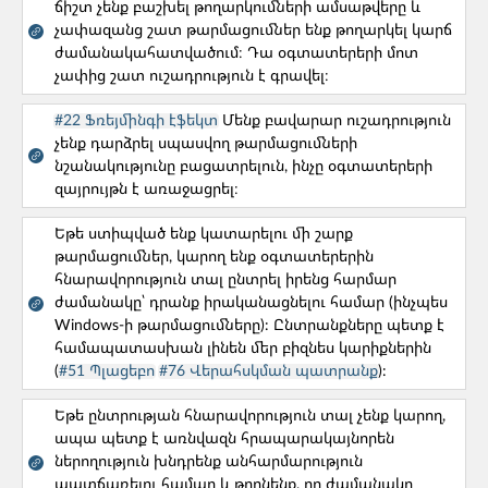
ճիշտ չենք բաշխել թողարկումների ամսաթվերը և
չափազանց շատ թարմացումներ ենք թողարկել կարճ
ԸՆՏՐԵՔ ՁԵՐ ՊՐՈՅԵԿՏԻ ՓՈՒԼԸ
ժամանակահատվածում։ Դա օգտատերերի մոտ
չափից շատ ուշադրություն է գրավել։
#22 Ֆռեյմինգի էֆեկտ
Մենք բավարար ուշադրություն
չենք դարձրել սպասվող թարմացումների
Պրոդուկտի փուլը
Բոլոր հարցերը
նշանակությունը բացատրելուն, ինչը օգտատերերի
զայրույթն է առաջացրել։
Թիմի կազմավորում
Մշակում
Եթե ստիպված ենք կատարելու մի շարք
թարմացումներ, կարող ենք օգտատերերին
Մարքեթինգ/ԲԶ
Թողարկված
հնարավորություն տալ ընտրել իրենց հարմար
ժամանակը՝ դրանք իրականացնելու համար (ինչպես
Մոնիթորինգ
Windows-ի թարմացումները): Ընտրանքները պետք է
համապատասխան լինեն մեր բիզնես կարիքներին
Թիմի կազմավորում
(
#51 Պլացեբո
#76 Վերահսկման պատրանք
):
#10. Օգտատերերը բողոքում են մեր
Եթե ընտրության հնարավորություն տալ չենք կարող,
սպասարկման ծառայության որակից։
ապա պետք է առնվազն հրապարակայնորեն
ներողություն խնդրենք անհարմարություն
Թիմի կազմավորում
պատճառելու համար և թողնենք, որ ժամանակը