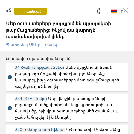
#
5
HY
Թողարկված
Մեր օգտատերերը բողոքում են պրոդուկտի
UX CORE
GUIDE
թարմացումներից։ Ինչո՞վ դա կարող է
պայմանավորված լինել։
PERSONA
UX CAT
Պատճենել URL-ը
Կիսվել
Bob - AI Assistant
Հնարավոր պատասխաններ
(
6
)
#4 Ծանոթության էֆեկտ
Մենք վերջերս միևնույն
Մեր նախագծերը
բաղադրիչի մի քանի փոփոխություններ ենք
կատարել, ինչը օգտատերերի մոտ զգացմունքային
ազդեցություն է թողել։
UX CORE GUIDE
#84 IKEA էֆեկտ
Մեր վերջին թարմացումների
UXCG-ը անվճար գործիք է, որը օգնում է հասկանալ
ընթացքում մենք փոփոխել ենք պրոդուկտի այն
պրոդուկտ և պրոյեկտ մենեջմենթի ամենատարածված
հատվածը, որի վրա օգտատերերը մեծ ժամանակ,
ջանք և հույզեր էին ներդրել։
խնդիրները՝ կոգնիտիվ գիտության և վարքագծային
տնտեսագիտության տեսանկյունից։
#20 Կոնտրաստի էֆեկտ
Կոնտրաստի էֆեկտ: Մենք