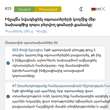
#
25
HY
Մշակում
Թողարկված
Ինչպե՞ս նվազեցնել օգտատերերի կողմից մեր
UX CORE
GUIDE
նախագծից դուրս բերվող գումարի քանակը։
Պատճենել URL-ը
Կիսվել
PERSONA
UX CAT
Հնարավոր պատասխաններ
(
6
)
Bob - AI Assistant
#23 Փողի իլյուզիա
Եթե պրոդուկտի բնույթը թույլ է
տալիս, կարող ենք օգտատերերին բացատրել, թե ինչ
Մեր նախագծերը
է ինֆլյացիան, այնուհետև նախագծում ավելացնել
«կուտակման համակարգ», որը մասնակիորեն
կփոխհատուցի ինֆլյացիայից առաջացած
UX CORE GUIDE
կորուստները։
UXCG-ը անվճար գործիք է, որը օգնում է հասկանալ
#7 Տրամադրությանը համապատասխան հիշողության հա
պրոդուկտ և պրոյեկտ մենեջմենթի ամենատարածված
Եթե գիտենք այն պահերը, երբ օգտատերը վատ
տրամադրություն ունի, կարող ենք համակարգին արգելել 
խնդիրները՝ կոգնիտիվ գիտության և վարքագծային
պահին ուղարկել վատ նորություններ (վճարման պահանջն
տնտեսագիտության տեսանկյունից։
բացասական հաշվեկշռի մասին տեղեկություններ և այլն)։