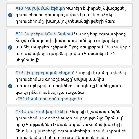
#18 Խարսխման էֆեկտ
Կարելի է փորձել նվազեցնել
ԸՆՏՐԵՔ ՁԵՐ ՊՐՈՅԵԿՏԻ ՓՈՒԼԸ
դուրս բերվող գումարի չափսը կամ հետաձգել
դուրսբերումը՝ խաղալով տեսանելի թվերի հետ։
#21 Տարբերակման հակում
Կարող ենք օգտատիրոջ
հաշվի մնացորդի փոփոխությունների տվյալները
Պրոդուկտի փուլը
պահել տարբեր էջերում։ Որոշ դեպքերում հնարավոր է
Բոլոր հարցերը
այդ տվյալները դարձնել դժվար հասանելի (5-6
սեղմումով)։
Թիմի կազմավորում
Մշակում
#79 Հիպերբոլական զեղչում
Կարելի է դանդաղեցնել
Մարքեթինգ/ԲԶ
Թողարկված
դուրսբերման գործընթացը՝ տվյալ պահին
առաջարկելով պարգևներ։ Սա պետք է անել շատ
Մոնիթորինգ
զգուշորեն, որպեսզի չառաջանա
«
#91 Ռեակտիվ դիմադրություն
»։
Թիմի կազմավորում
#73 Հեշտ - դժվար էֆեկտ
Կարելի է չափազանցնել
#10. Օգտատերերը բողոքում են մեր
դուրսբերման գործընթացի բարդությունը։ Օրինակ՝
սպասարկման ծառայության որակից։
որոշ հարթակներ (հատկապես՝ շահումով խաղերի
հետ կապվածները) օգտատերերին տրամադրում են
Թիմի կազմավորում
դուրսբերման երկար ցուցակ՝ կանոններով և