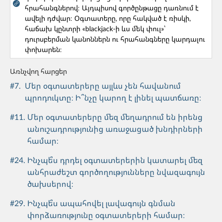
հրահանգներով։ Այդպիսով գործընթացը դառնում է
#30. Ի՞նչ սխալներ ենք թույլ տալիս
ավելի դժվար։ Օգտատերը, որը հակված է ռիսկի,
պրոդուկտի վերլուծական տվյալների հետ
հաճախ կընտրի «blackjack-ի ևս մեկ փուլ»՝
աշխատելիս։
դուրսբերման կանոններն ու հրահանգները կարդալու
փոխարեն։
Թիմի կազմավորում
Առնչվող հարցեր
#41. Ի՞նչ անել երբ մեր գործընկերների
#
7
.
Մեր օգտատերերը այլևս չեն հավանում
համառությունը վնասում է աշխատանքին։
պրոդուկտը։ Ի՞նչը կարող է լինել պատճառը։
Թիմի կազմավորում
#
11
.
Մեր օգտատերերը մեզ մեղադրում են իրենց
անուշադրությունից առաջացած խնդիրների
#43. Ի՞նչ հաշվի առնել, երբ պլանավորում ենք
համար։
պրոդուկտի թողարկումներ։
#
24
.
Ինչպե՞ս դրդել օգտատերերին կատարել մեզ
Թիմի կազմավորում
անհրաժեշտ գործողությունները նվազագույն
ծախսերով։
#45. Ի՞նչ անել, եթե մեր թիմի որոշ անդամներ
չեն արտահայտում իրենց կարծիքը։
#
29
.
Ինչպե՞ս ապահովել լավագույն գնման
փորձառությունը օգտատերերի համար։