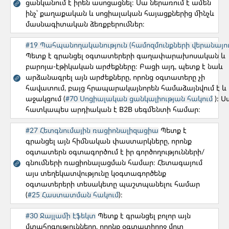
ցանկանում է իրեն ասոցացնել։ Սա ներառում է ամեն
ինչ՝ քաղաքական և սոցիալական հայացքներից մինչև
ԸՆՏՐԵՔ ՁԵՐ ՊՐՈՅԵԿՏԻ ՓՈՒԼԸ
մասնագիտական ձեռքբերումներ։
#19 Պահպանողականություն (համոզմունքների վերանայու
Պետք է գրանցել օգտատերերի գաղափարախոսական և
բարոյա-էթիկական արժեքները։ Բացի այդ, պետք է նաև
Պրոդուկտի փուլը
արձանագրել այն արժեքները, որոնց օգտատերը չի
Բոլոր հարցերը
հավատում, բայց հրապարակայնորեն համաձայնվում է և
աջակցում (
#70 Սոցիալական ցանկալիության հակում
): Ս
Թիմի կազմավորում
Մշակում
հատկապես արդիական է B2B սեգմենտի համար։
Մարքեթինգ/ԲԶ
Թողարկված
#27 Հետգնումային ռացիոնալիզացիա
Պետք է
գրանցել այն հիմնական փաստարկները, որոնք
Մոնիթորինգ
օգտատերն օգտագործում է իր գործողությունների/
գնումների ռացիոնալացման համար։ Հետագայում
Թիմի կազմավորում
այս տեղեկատվությունը կօգտագործենք
օգտատերերի տեսակետը պաշտպանելու համար
#10. Օգտատերերը բողոքում են մեր
(
#25 Հաստատման հակում
)։
սպասարկման ծառայության որակից։
#30 Ջայլամի էֆեկտ
Պետք է գրանցել բոլոր այն
Թիմի կազմավորում
մտահոգությունները, որոնք օգտատիրոջ մոտ