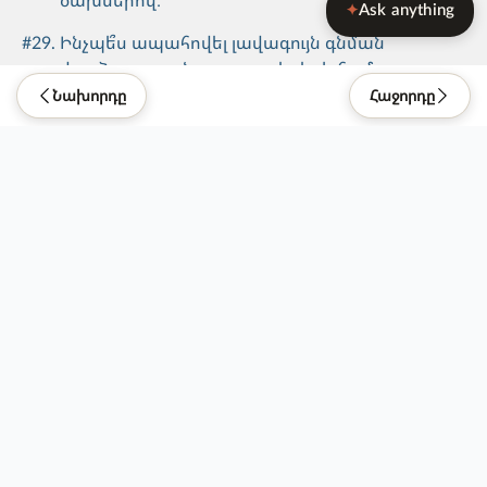
ծախսերով։
Ask anything
✦
#
29
.
Ինչպե՞ս ապահովել լավագույն գնման
փորձառությունը օգտատերերի համար։
Նախորդը
Հաջորդը
#
32
.
Ինչպե՞ս պրոդուկտը դարձնել հնարավորինս
հարմարավետ։
Որքա՞ն օգտակար էր այս տեղեկությունը:
1
2
3
4
5
6
7
8
9
10
Անօգտակար
Շատ օգտակար
Be Kind. Do Good.
Ներդրում ունեցողներ
Կապ մեզ հետ
Թողարկվել է: 16.07.2021