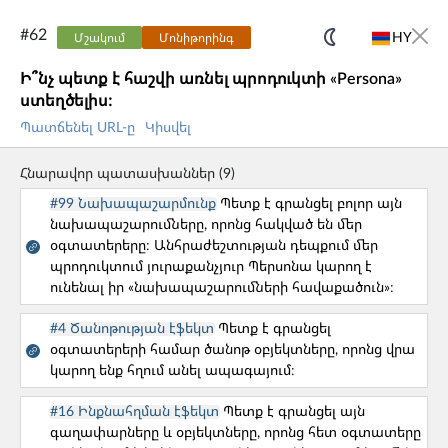
#
62
HY
Մշակում
Մոնիթորինգ
Ի՞նչ պետք է հաշվի առնել պրոդուկտի «Persona»
UX CORE
GUIDE
ստեղծելիս։
Պատճենել URL-ը
Կիսվել
PERSONA
UX CAT
Հնարավոր պատասխաններ
(
9
)
Bob - AI Assistant
#99 Նախապաշարմունք
Պետք է գրանցել բոլոր այն
նախապաշարումները, որոնց հակված են մեր
Մեր նախագծերը
օգտատերերը։ Անհրաժեշտության դեպքում մեր
պրոդուկտում յուրաքանչյուր Պերսոնա կարող է
ունենալ իր «նախապաշարումների հավաքածուն»։
UX CORE GUIDE
#4 Ծանոթության էֆեկտ
Պետք է գրանցել
UXCG-ը անվճար գործիք է, որը օգնում է հասկանալ
օգտատերերի համար ծանոթ օբյեկտները, որոնց վրա
պրոդուկտ և պրոյեկտ մենեջմենթի ամենատարածված
կարող ենք հղում անել ապագայում։
խնդիրները՝ կոգնիտիվ գիտության և վարքագծային
#16 Ինքնահղման էֆեկտ
Պետք է գրանցել այն
տնտեսագիտության տեսանկյունից։
գաղափարները և օբյեկտները, որոնց հետ օգտատերը