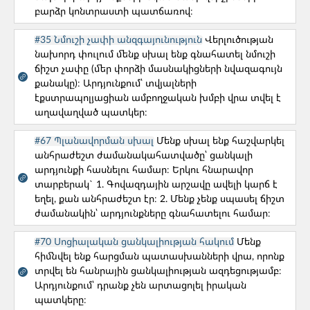
բարձր կոնտրաստի պատճառով։
#30. Ի՞նչ սխալներ ենք թույլ տալիս
պրոդուկտի վերլուծական տվյալների հետ
#35 Նմուշի չափի անզգայունություն
Վերլուծության
աշխատելիս։
նախորդ փուլում մենք սխալ ենք գնահատել նմուշի
ճիշտ չափը (մեր փորձի մասնակիցների նվազագույն
քանակը)։ Արդյունքում՝ տվյալների
Թիմի կազմավորում
էքստրապոլյացիան ամբողջական խմբի վրա տվել է
#41. Ի՞նչ անել երբ մեր գործընկերների
աղավաղված պատկեր։
համառությունը վնասում է աշխատանքին։
#67 Պլանավորման սխալ
Մենք սխալ ենք հաշվարկել
անհրաժեշտ ժամանակահատվածը՝ ցանկալի
Թիմի կազմավորում
արդյունքի հասնելու համար։ Երկու հնարավոր
տարբերակ` 1. Գովազդային արշավը ավելի կարճ է
#43. Ի՞նչ հաշվի առնել, երբ պլանավորում ենք
եղել, քան անհրաժեշտ էր։ 2. Մենք չենք սպասել ճիշտ
պրոդուկտի թողարկումներ։
ժամանակին՝ արդյունքները գնահատելու համար։
Թիմի կազմավորում
#70 Սոցիալական ցանկալիության հակում
Մենք
հիմնվել ենք հարցման պատասխանների վրա, որոնք
#45. Ի՞նչ անել, եթե մեր թիմի որոշ անդամներ
տրվել են հանրային ցանկալիության ազդեցությամբ։
չեն արտահայտում իրենց կարծիքը։
Արդյունքում՝ դրանք չեն արտացոլել իրական
պատկերը։