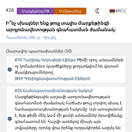
#
28
HY
Մարքեթինգ/ԲԶ
Մոնիթորինգ
Ի՞նչ սխալներ ենք թույլ տալիս մարքեթինգի
UX CORE
GUIDE
արդյունավետության գնահատման ժամանակ։
Պատճենել URL-ը
Կիսվել
PERSONA
UX CAT
Հնարավոր պատասխաններ
(
10
)
Bob - AI Assistant
#74 Դանինգ-Կրյուգերի էֆեկտ
Թիմի որոշ անդամների
ոչ կոմպետենտ կարծիքները քողարկվում են վստահ
Մեր նախագծերը
ձևակերպումներով
(
#69 Գերինքնավստահության էֆեկտ
)։
UX CORE GUIDE
#26 Համապատասխանության հակում
Մարքեթինգային արշավի արդյունավետության
UXCG-ը անվճար գործիք է, որը օգնում է հասկանալ
գնահատման ժամանակ հաճախ թույլ տրվող սխալ է
պրոդուկտ և պրոյեկտ մենեջմենթի ամենատարածված
համապատասխանության հակումը։ Այն առաջանում
է, երբ թիմի մեկ կամ մի քանի անդամներ իրավիճակը
խնդիրները՝ կոգնիտիվ գիտության և վարքագծային
գնահատում են՝ հաշվի առնելով միայն այն
տնտեսագիտության տեսանկյունից։
տվյալները, որոնց վրա իրենք ուղղակիորեն ազդել են։