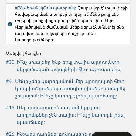
Թիմի կազմավորում
#76 Վերահսկման պատրանք
Հնարավոր է՝ տվյալների
#50. Ինչպե՞ս աշխատել ոչ կոմպետենտ
հավաքագրման տարբեր փուլերում մենք թույլ ենք
գործընկերոջ կամ ղեկավարի հետ:
տվել մի շարք փոքր, բայց հիմնարար սխալներ։
Վերլուծության ժամանակ մենք գերագնահատել ենք
Թիմի կազմավորում
աղավաղված տվյալները մաքրելու մեր
կարողությունները։
#59. Ի՞նչ պետք է հաշվի առնել ընկերության
տեքստերում/պրոդուկտում քաղաքական,
Առնչվող հարցեր
սոցիալական կամ տնտեսական
#
30
.
Ի՞նչ սխալներ ենք թույլ տալիս պրոդուկտի
իրադարձություններ մեկնաբանելիս։
վերլուծական տվյալների հետ աշխատելիս։
Թիմի կազմավորում
#
4
.
Մենք չենք կարողանում մեր պրոդուկտի հետ
կապված ցանկալի ասոցիացիաներ ստեղծել
#61. Ի՞նչ անել երբ մեր թիմը չափազանց շատ
շուկայում։ Ի՞նչը կարող է լինել պատճառը։
ժամանակ է ծախսում անտեղի/աննշան
մանրամասներ քննարկելու վրա։
#
16
.
Մեր գովազդային արշավները լավ
արդյունքներ չեն տալիս։ Ի՞նչը կարող է լինել
պատճառը։
#
26
.
Ինչպե՞ս դարձնել բոնուսներն ու ակցիաները