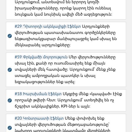
Արդյունքում, անտեսվում են երրորդ կողմի
իրադարձությունները, որոնք կարող էին ունենալ
ԸՆՏՐԵՔ ՁԵՐ ՊՐՈՅԵԿՏԻ ՓՈՒԼԸ
նույնքան կամ նույնիսկ ավելի մեծ ազդեցություն։
#29 Դիտորդի ակնկալիքի էֆեկտ
Արդյունքների
վերլուծության պատասխանատու գործընկերները
ենթագիտակցաբար մանիպուլացրել կամ սխալ են
Պրոդուկտի փուլը
Բոլոր հարցերը
մեկնաբանել արդյունքները։
#59 Փրկվածի մոլորություն
Մեր վերլուծությունները
Թիմի կազմավորում
Մշակում
սխալ էին, քանի որ ուսումնասիրել ենք միայն
տվյալների մեկ հատվածը։ Արդյունքում՝ մենք չենք
Մարքեթինգ/ԲԶ
Թողարկված
ստացել ամբողջական պատկեր և սխալ
եզրակացություններ ենք արել։
Մոնիթորինգ
#18 Խարսխման էֆեկտ
Սկզբից մենք «կապված» էինք
Թիմի կազմավորում
որոշակի թվերի հետ։ Արդյունքում՝ ստեղծվել են ոչ
ճշգրիտ ակնկալիքներ, KPI-ներ և այլն։
#10. Օգտատերերը բողոքում են մեր
սպասարկման ծառայության որակից։
#20 Կոնտրաստի էֆեկտ
Մենք փոփոխել ենք
տվյալների վերլուծության մեթոդաբանությունը՝
Թիմի կազմավորում
նախորդ արդյունքների նկատմամբ վերջինների