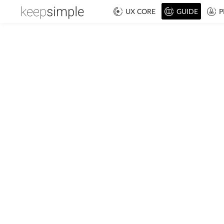
UX CORE
GUIDE
P