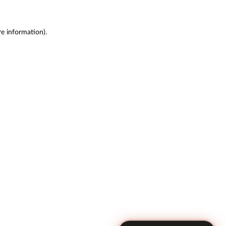
re information)
.