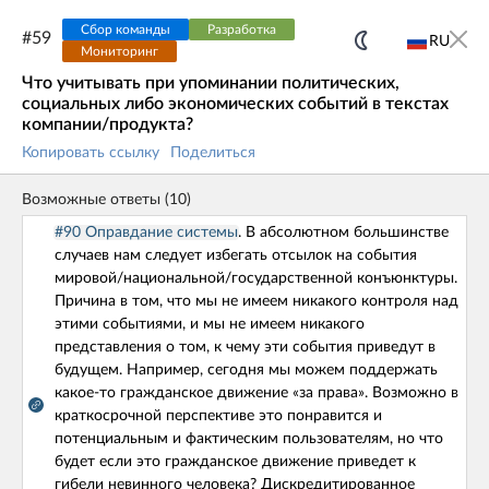
Сбор команды
Разработка
#
59
RU
Мониторинг
Что учитывать при упоминании политических,
UX CORE
GUIDE
социальных либо экономических событий в текстах
компании/продукта?
PERSONA
UX CAT
Копировать ссылку
Поделиться
Боб - ИИ Ассистент
Возможные ответы
(
10
)
#90 Оправдание системы
. В абсолютном большинстве
Наши проекты
случаев нам следует избегать отсылок на события
мировой/национальной/государственной конъюнктуры.
Причина в том, что мы не имеем никакого контроля над
UX CORE GUIDE
этими событиями, и мы не имеем никакого
представления о том, к чему эти события приведут в
будущем. Например, сегодня мы можем поддержать
UXCG — это бесплатный инструмент, который помогает
какое-то гражданское движение «за права». Возможно в
разобраться в самых популярных проблемах продуктового
краткосрочной перспективе это понравится и
и проектного менеджмента с точки зрения когнитивной
потенциальным и фактическим пользователям, но что
науки и поведенческой экономики.
будет если это гражданское движение приведет к
гибели невинного человека? Дискредитированное