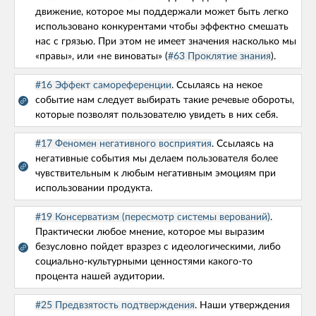
движение, которое мы поддержали может быть легко
ВЫБЕРИТЕ СТАДИЮ ВАШЕГО ПРОЕКТА
использовано конкурентами чтобы эффектно смешать
нас с грязью. При этом не имеет значения насколько мы
«правы», или «не виноваты» (
#63 Проклятие знания
).
#16 Эффект самореференции
. Ссылаясь на некое
событие нам следует выбирать такие речевые обороты,
Стадия проекта
Все вопросы
которые позволят пользователю увидеть в них себя.
Сбор команды
Разработка
#17 Феномен негативного восприятия
. Ссылаясь на
негативные события мы делаем пользователя более
Маркетинг/Бизнес развитие
Выпущенный
чувствительным к любым негативным эмоциям при
использовании продукта.
Мониторинг
#19 Консерватизм (пересмотр системы верований)
.
Практически любое мнение, которое мы выразим
Сбор команды
безусловно пойдет вразрез с идеологическими, либо
#10. Почему пользователи жалуются на качество
социально-культурными ценностями какого-то
нашей поддержки?
процента нашей аудитории.
#25 Предвзятость подтверждения
. Наши утверждения
Сбор команды