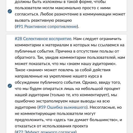
должны быть изложены в такой форме, чтобы
#30. Какие ошибки мы допускаем в работе с
пользователи могли максимально просто с ними
аналитическими данными по продукту?
согласиться. Любое разночтение в коммуникации может
вызвать реактивную реакцию
Сбор команды
(
#91 Реактивное сопротивление
).
#41. Что делать если упрямство наших коллег
#28 Селективное восприятие
. Нам следует ограничить
наносит вред рабочему процессу?
комментарии к материалам в которых мы ссылаемся на
публичные события. Причина в отсутствии пользы от
Сбор команды
обратного. Так, увидев комментарии пользователей, нам
может показаться, что мы «знаем нашу аудиторию».
#43. Что учитывать при планировании релизов
Такое «знание» может повлечь за собой действия
продукта?
направленные на укрепление нашего курса в
обсуждении публичного события. Однако, ввиду того,
Сбор команды
что мы будем опираться лишь на небольшой процент
нашей аудитории (только те, кто комментирует), мы
#45. Что делать если некоторые участники нашей
ошибочно экстраполируем наши выводы на всю
команды не высказывают свое мнение?
аудиторию (
#59 Ошибка выжившего
). Несогласные, но
не комментирующие пользователи могут
Сбор команды
предположить, что «здесь так думает большинство», и
отказаться от использования проекта
#50. Как работать с некомпетентным коллегой/
(
#72 Эффект ложного согласия
).