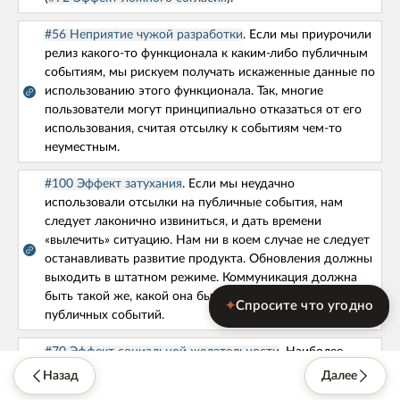
начальником?
#56 Неприятие чужой разработки
. Если мы приурочили
Сбор команды
релиз какого-то функционала к каким-либо публичным
событиям, мы рискуем получать искаженные данные по
#59. Что учитывать при упоминании
использованию этого функционала. Так, многие
политических, социальных либо экономических
пользователи могут принципиально отказаться от его
событий в текстах компании/продукта?
использования, считая отсылку к событиям чем-то
неуместным.
Сбор команды
#100 Эффект затухания
. Если мы неудачно
#61. Что делать, если команда тратит слишком
использовали отсылки на публичные события, нам
много времени на неважные мелочи?
следует лаконично извиниться, и дать времени
«вылечить» ситуацию. Нам ни в коем случае не следует
останавливать развитие продукта. Обновления должны
выходить в штатном режиме. Коммуникация должна
быть такой же, какой она была до упоминаний
Спросите что угодно
✦
публичных событий.
#70 Эффект социальной желательности
. Наиболее
безопасными событиями, на которые можно ссылаться
Назад
Далее
являются те, в которых речь идет о безусловном благе