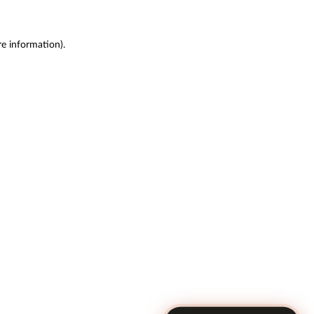
re information)
.