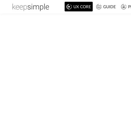
UX CORE
GUIDE
P