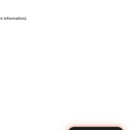
re information)
.