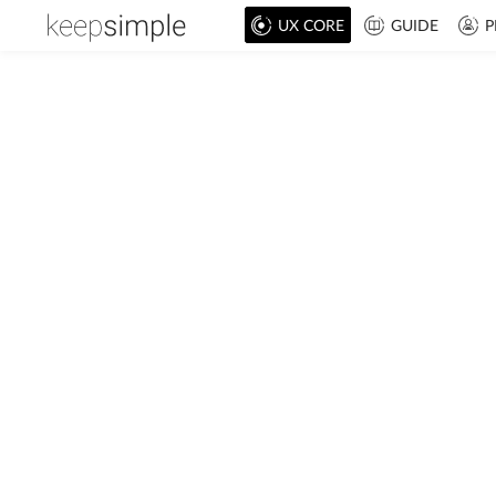
UX CORE
GUIDE
P